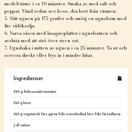
medelvärme i ca 10 minuter. Smaka av med salt och
peppar. Vänd sedan ner keso, dra bort från värmen.
Sätt ugnen på 175 grader och smörj en ugnsform med
lite vitlöksolja.
Varva såsen med lasagneplattor i ugnsformen och
avsluta med att strö över riven ost.
Ugnsbaka i mitten av ugnen i ca 25 minuter. Ta ut och
servera direkt eller frys in i mindre bitar.
Ingredienser
390 g finkrossade tomater
250 g keso
250 g vegetarisk färs gärna från svenskodlad färs från färsodlarna
2 dl vatten