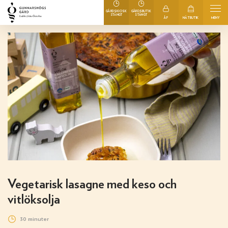
GÅRDSKIOSK
GÅRDSBUTIK
STÄNGT
STÄNGT
ÅF
NÄTBUTIK
MENY
Vegetarisk lasagne med keso och
vitlöksolja
30 minuter