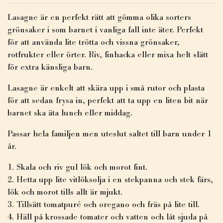
Lasagne är en perfekt rätt att gömma olika sorters
grönsaker i som barnet i vanliga fall inte äter. Perfekt
för att använda lite trötta och vissna grönsaker,
rotfrukter eller örter. Riv, finhacka eller mixa helt slätt
för extra känsliga barn.
Lasagne är enkelt att skära upp i små rutor och plasta
för att sedan frysa in, perfekt att ta upp en liten bit när
barnet ska äta lunch eller middag.
Passar hela familjen men uteslut saltet till barn under 1
år.
Skala och riv gul lök och morot fint.
Hetta upp lite vitlöksolja i en stekpanna och stek färs,
lök och morot tills allt är mjukt.
Tillsätt tomatpuré och oregano och fräs på lite till.
Häll på krossade tomater och vatten och låt sjuda på