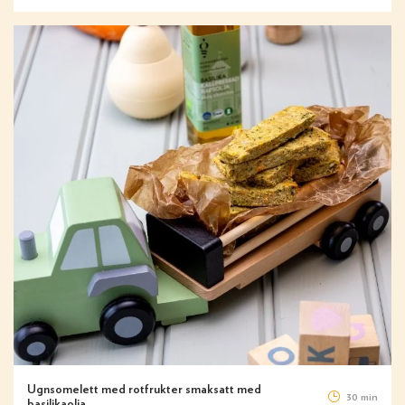
Ugnsomelett med rotfrukter smaksatt med
30 min
basilikaolja