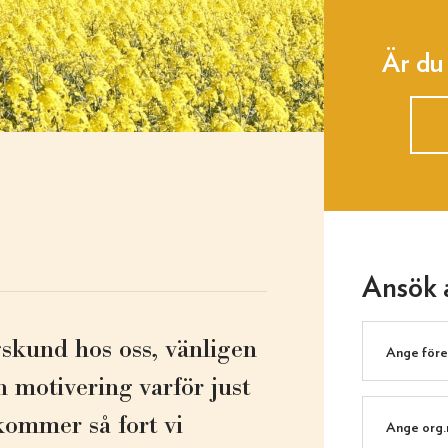
Är du
Ansök a
gskund hos oss, vänligen
n motivering varför just
rkommer så fort vi