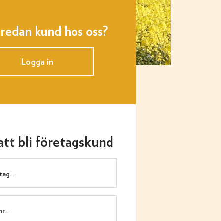
 redan kund hos oss?
Logga in
tt bli företagskund