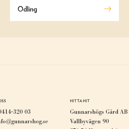
Odling
OSS
HITTA HIT
0414-320 03
Gunnarshögs Gård AB
nfo@gunnarshog.se
Vallbyvägen 90