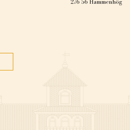
276 56 Hammenhög