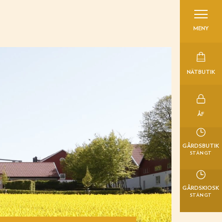
MENY
NÄTBUTIK
ÅF
GÅRDSBUTIK
STÄNGT
GÅRDSKIOSK
STÄNGT