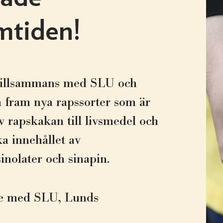
amtiden!
 tillsammans med SLU och
la fram nya rapssorter som är
v rapskakan till livsmedel och
ka innehållet av
inolater och sinapin.
te med SLU, Lunds