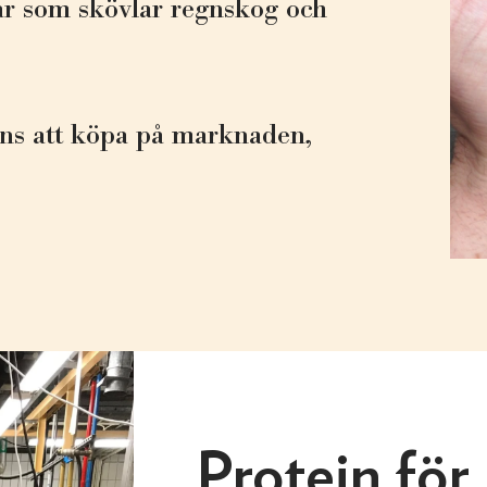
gar som skövlar regnskog och
nns att köpa på marknaden,
Protein för