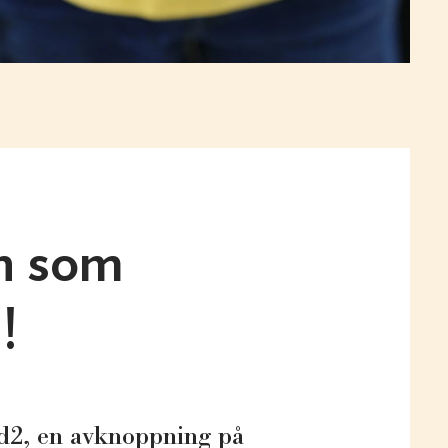
n som
!
d2, en avknoppning på