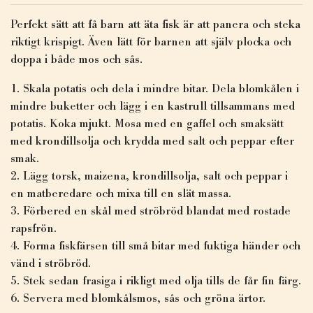
Perfekt sätt att få barn att äta fisk är att panera och steka
riktigt krispigt. Även lätt för barnen att själv plocka och
doppa i både mos och sås.
Skala potatis och dela i mindre bitar. Dela blomkålen i
mindre buketter och lägg i en kastrull tillsammans med
potatis. Koka mjukt. Mosa med en gaffel och smaksätt
med krondillsolja och krydda med salt och peppar efter
smak.
Lägg torsk, maizena, krondillsolja, salt och peppar i
en matberedare och mixa till en slät massa.
Förbered en skål med ströbröd blandat med rostade
rapsfrön.
Forma fiskfärsen till små bitar med fuktiga händer och
vänd i ströbröd.
Stek sedan frasiga i rikligt med olja tills de får fin färg.
Servera med blomkålsmos, sås och gröna ärtor.