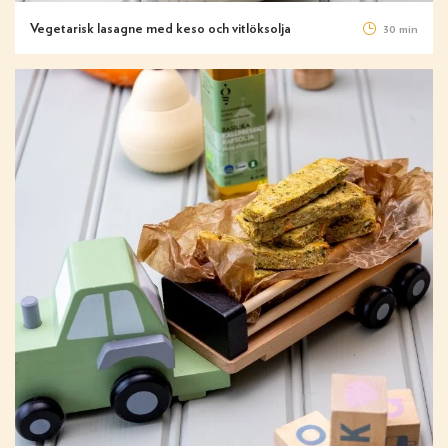
Vegetarisk lasagne med keso och vitlöksolja
30 min