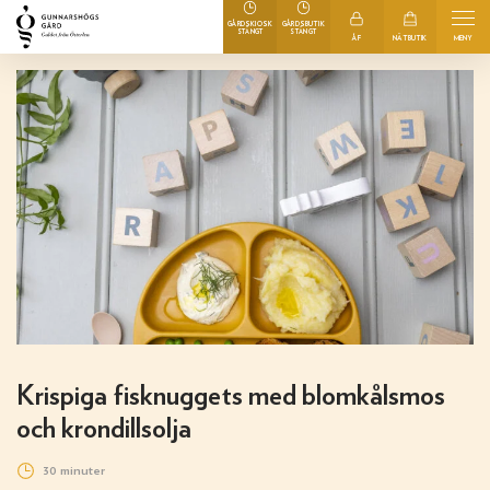
GÅRDSKIOSK
GÅRDSBUTIK
STÄNGT
STÄNGT
ÅF
NÄTBUTIK
MENY
Krispiga fisknuggets med blomkålsmos
och krondillsolja
30 minuter