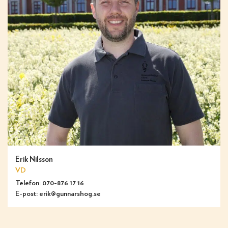
Erik Nilsson
VD
Telefon:
070-876 17 16
E-post:
erik@gunnarshog.se