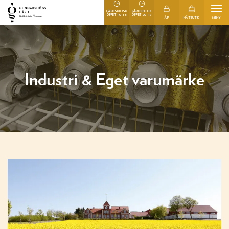
GÅRDSKIOSK
GÅRDSBUTIK
10-15
09-17
ÖPPET
ÖPPET
ÅF
NÄTBUTIK
MENY
Industri & Eget varumärke