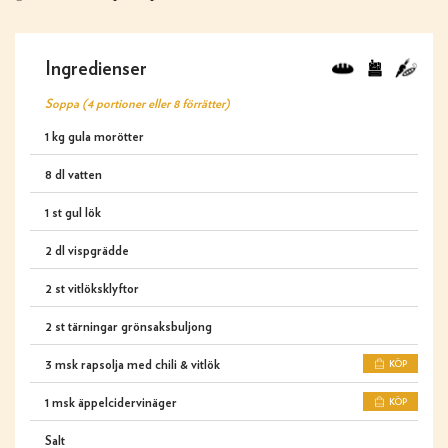
Ingredienser
Soppa (4 portioner eller 8 förrätter)
1 kg gula morötter
8 dl vatten
1 st gul lök
2 dl vispgrädde
2 st vitlöksklyftor
2 st tärningar grönsaksbuljong
3 msk rapsolja med chili & vitlök
KÖP
1 msk äppelcidervinäger
KÖP
Salt