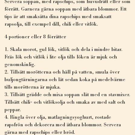
Servera soppan, med rapschips, som huvudrätt eller som
förrätt. Garnera gärna soppan med ätbara blommor. Ett
tips är att smaksätta dina rapschips med smaksatt
rapsolja, till exempel dill, chili eller vitlök.
4 portioner eller 8 förrätter
Skala morot, gul lök, vitlök och dela i mindre bitar.
Fräs lök och vitlök i lite olja tills löken är mjuk och
genomskinlig.
Tillsätt morötterna och häll på vatten, smula över
buljongtärningarna och låt sedan koka på medelvärme
tills morötterna är mjuka.
Tillsätt grädde och mixa soppan slät med en stavmixer.
Tillsätt chili- och vitlöksolja och smaka av med salt och
peppar.
Ringla över olja, matlagningsyoghurt, rostade
rapsfrön och dekorera med ätbara blommor. Servera
gärna med rapschips eller bröd.