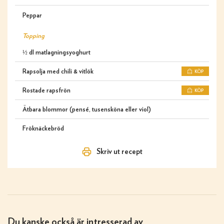
Peppar
Topping
½ dl matlagningsyoghurt
Rapsolja med chili & vitlök
KÖP
Rostade rapsfrön
KÖP
Ätbara blommor (pensé, tusensköna eller viol)
Fröknäckebröd
Skriv ut recept
Du kanske också är intresserad av