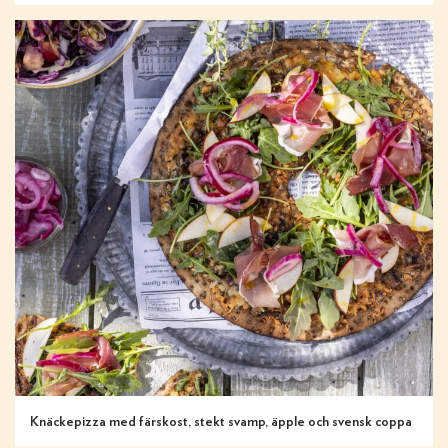
Knäckepizza med färskost, stekt svamp, äpple och svensk coppa