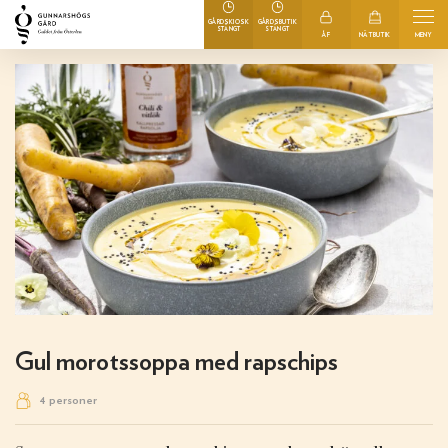
GÅRDSKIOSK
GÅRDSBUTIK
STÄNGT
STÄNGT
ÅF
NÄTBUTIK
MENY
Gul morotssoppa med rapschips
4 personer