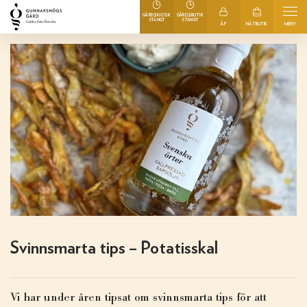
GÅRDSKIOSK
GÅRDSBUTIK
STÄNGT
STÄNGT
ÅF
NÄTBUTIK
MENY
Svinnsmarta tips – Potatisskal
Vi har under åren tipsat om svinnsmarta tips för att