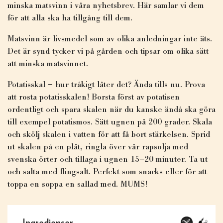
minska matsvinn i våra nyhetsbrev. Här samlar vi dem
för att alla ska ha tillgång till dem.
Matsvinn är livsmedel som av olika anledningar inte äts.
Det är synd tycker vi på gården och tipsar om olika sätt
att minska matsvinnet.
Potatisskal – hur tråkigt låter det? Ända tills nu. Prova
att rosta potatisskalen! Borsta först av potatisen
ordentligt och spara skalen när du kanske ändå ska göra
till exempel potatismos. Sätt ugnen på 200 grader. Skala
och skölj skalen i vatten för att få bort stärkelsen. Sprid
ut skalen på en plåt, ringla över vår rapsolja med
svenska örter och tillaga i ugnen 15–20 minuter. Ta ut
och salta med flingsalt. Perfekt som snacks eller för att
toppa en soppa en sallad med. MUMS!
Ingredienser