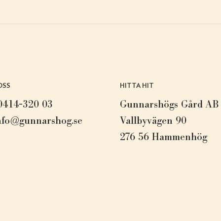
OSS
HITTA HIT
0414-320 03
Gunnarshögs Gård AB
nfo@gunnarshog.se
Vallbyvägen 90
276 56 Hammenhög