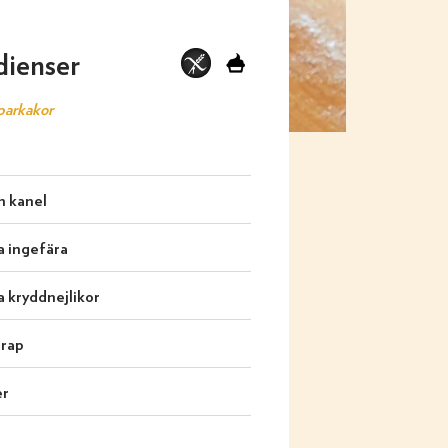
dienser
parkakor
en kanel
da ingefära
da kryddnejlikor
sirap
er