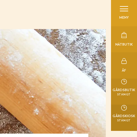
MENY
NÄTBUTIK
ÅF
GÅRDSBUTIK
STÄNGT
GÅRDSKIOSK
STÄNGT