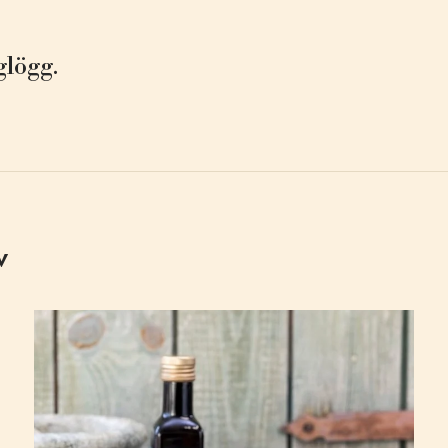
glögg.
v