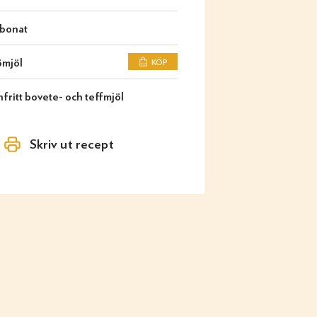
rbonat
ömjöl
KÖP
nfritt bovete- och teffmjöl
Skriv ut recept