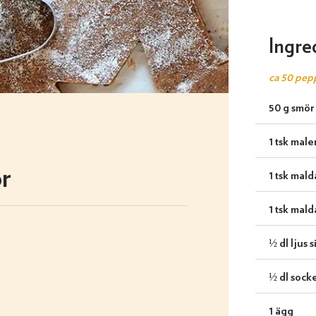
Ingre
ca 50 pep
50 g smör
1 tsk mal
r
1 tsk mal
1 tsk mal
½ dl ljus 
½ dl sock
1 ägg