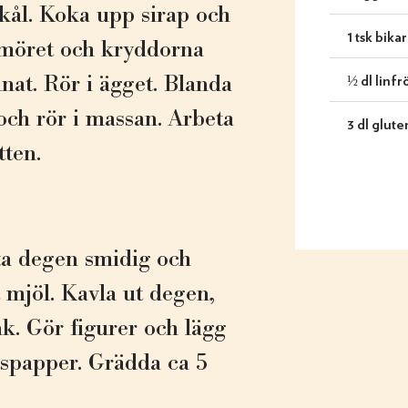
kål. Koka upp sirap och
1 tsk bika
smöret och kryddorna
½ dl linfr
lnat. Rör i ägget. Blanda
och rör i massan. Arbeta
3 dl glute
tten.
ta degen smidig och
tt mjöl. Kavla ut degen,
nk. Gör figurer och lägg
tspapper. Grädda ca 5