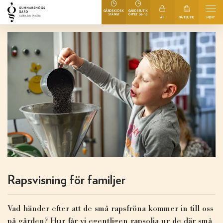
GÅRDSKIOSK
GÅRDSBUTIK
09-16
STÄNGT
ÖPPET
ÅF
NÄTBUTIK
MENY
Rapsvisning för familjer
Vad händer efter att de små rapsfröna kommer in till oss
på gården? Hur får vi egentligen rapsolja ur de där små